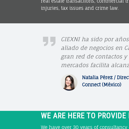
real estate transactions, commercial tr
A
C
injuries, tax issues and crime law.
I
c
E
X
N
CIEXNI ha sido por años
o
N
aliado de negocios en Ch
A
I
gran red de contactos y
T
mercados facilita alcanz
C
n
A
O
Natalia Pérez / Direc
L
Connect (México)
N
I
t
S
A
U
P
e
WE ARE HERE TO PROVIDE
L
É
T
We have over 30 years of consultancy e