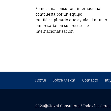
A
Somos una consultora internacional
N
compuesta por un equipo
multidisciplinario que ayuda al mundo
I
empresarial en su proceso de
Z
internacionalización.
Home
Sobre Ciexni
Contacto
Buy
2020@Ciexni Consultora / Todos los derec