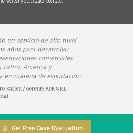
ble when you make contact.
e
e
e
o un servicio de alto nivel
n
n
n
s años para desarrollar
esentaciones comerciales
n Latino América y
F
Y
l
s en materia de exportación.
ro Karlen / Gerente ADK S.R.L.
a
o
i
ina)
c
u
n
Get Free Case Evaluation