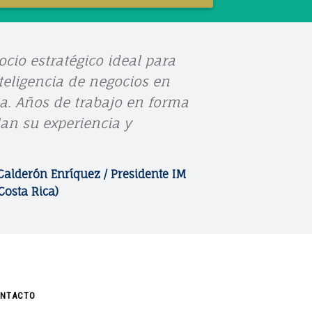
e
t
k
ocio estratégico ideal para
b
u
e
nteligencia de negocios en
a. Años de trabajo en forma
an su experiencia y
o
b
d
Calderón Enríquez / Presidente IM
o
e
i
Costa Rica)
k
n
NTACTO