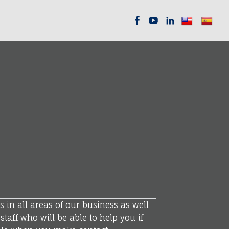
C
C
C
i
i
i
e
e
e
x
x
x
n
n
n
rs in all areas of our business as well
staff who will be able to help you if
i
i
i