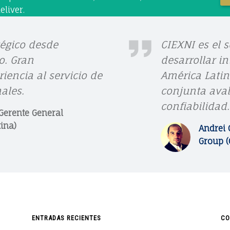
K
eliver.
A
R
A
tégico desde
CIEXNI es el s
L
o. Gran
desarrollar i
N
E
iencia al servicio de
América Latin
D
ales.
conjunta aval
N
R
confiabilidad.
Gerente General
E
ina)
Andrei 
I
Group (
C
A
L
D
ENTRADAS RECIENTES
CO
E