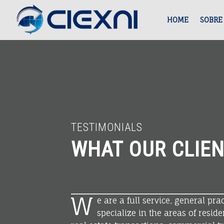
C
T
I
CIEXNI
S
HOME
SOBRE
E
E
S
X
T
Consultora
k
N
I
I
M
C
site
i
O
O
N
TESTIMONIALS
N
S
navigation
p
WHAT OUR CLIEN
I
U
A
L
t
L
T
W
S
O
e are a full service, general pra
specialize in the areas of resi
R
–
o