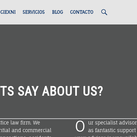
S
 CIEXNI
SERVICIOS
BLOG
CONTACTO
e
a
r
TS SAY ABOUT US?
c
O
ctice law firm. We
ur specialist adviso
dential and commercial
as fantastic support 
h