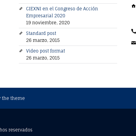
R
CIEXNI en el Congreso de Acción
Empresarial 2020
Ó
19 noviembre, 2020
N
Standard post
E
26 marzo, 2015
N
Video post format
26 marzo, 2015
R
Í
Q
U
 the theme
E
Z
hos reservados