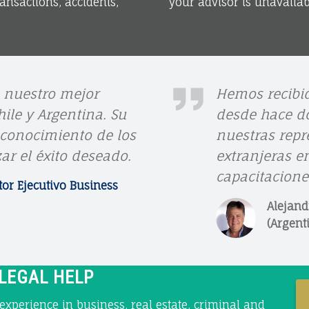
ansactions, accidents,
your advisor is unavaila
A
 nuestro mejor
Hemos recibid
ile y Argentina. Su
desde hace do
L
 conocimiento de los
nuestras repr
E
ar el éxito deseado.
extranjeras e
J
capacitacione
tor Ejecutivo Business
A
Alejand
N
(Argent
D
R
 LEGAL HELP
O
xperience in business, real estate, criminal and