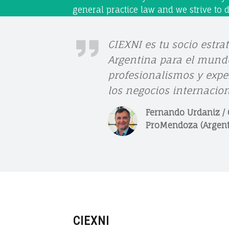
R
general practice law and we strive to d
n
O
E
R
Z
F
CIEXNI es tu socio estra
A
t
Argentina para el mund
E
profesionalismos y exper
R
los negocios internacion
N
Fernando Urdaniz / 
A
ProMendoza (Argent
N
D
O
U
R
CIEXNI
D