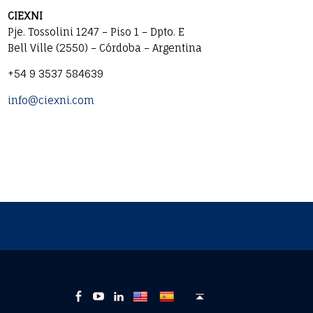
A
CIEXNI
d
Pje. Tossolini 1247 – Piso 1 – Dpto. E
d
Bell Ville (2550) – Córdoba – Argentina
r
P
+54 9 3537 584639
e
h
s
E
info@ciexni.com
o
s
m
n
:
a
e
i
n
l
u
a
m
d
b
d
e
r
r
e
:
s
s
:
C
C
C
B
i
i
i
a