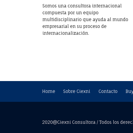
p
Somos una consultora internacional
l
o
compuesta por un equipo
2
s
multidisciplinario que ayuda al mundo
0
t
empresarial en su proceso de
2
"
internacionalización.
0
"
Home
Sobre Ciexni
Contacto
Buy
2020@Ciexni Consultora / Todos los derec