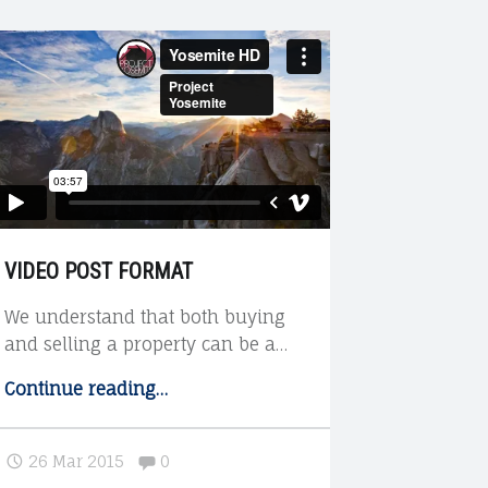
e
e
e
n
n
n
F
Y
l
VIDEO POST FORMAT
We understand that both buying
a
o
i
and selling a property can be a…
Continue reading
"
…
V
c
u
n
i
Comments:
26 Mar 2015
0
d