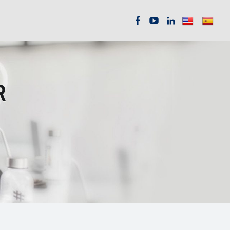
C
C
C
i
i
i
R
e
e
e
x
x
x
n
n
n
i
i
i