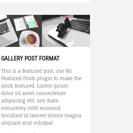
e
e
t
k
o
p
o
b
u
e
s
t
f
o
b
d
o
GALLERY POST FORMAT
r
m
This is a featured post. Use NS
a
o
e
i
Featured Posts plugin to make the
t
posts featured. Lorem ipsum
"
dolor sit amet, consectetuer
adipiscing elit, sed diam
k
n
nonummy nibh euismod
tincidunt ut laoreet dolore magna
aliquam erat volutpat.