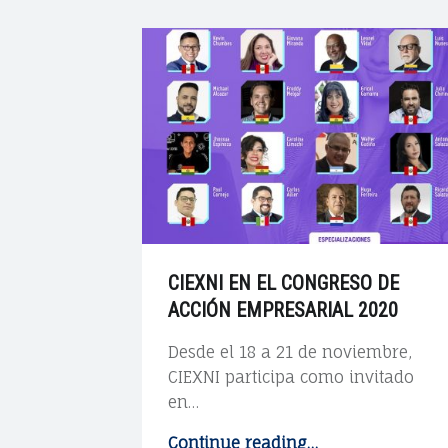
A
E
R
c
–
C
o
I
E
X
n
N
CIEXNI EN EL CONGRESO DE
I
ACCIÓN EMPRESARIAL 2020
t
C
Desde el 18 a 21 de noviembre,
O
CIEXNI participa como invitado
e
en…
N
S
Continue reading
"
…