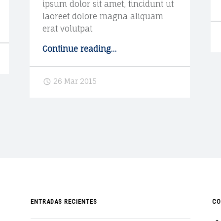
ipsum dolor sit amet, tincidunt ut
laoreet dolore magna aliquam
erat volutpat.
Continue reading
"
…
S
t
26 Mar 2015
y
l
e
g
u
i
d
e
"
ENTRADAS RECIENTES
CO