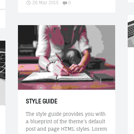
Comments:
26 Mar 2015
0
a
n
d
a
r
d
p
o
s
t
"
STYLE GUIDE
The style guide provides you with
a blueprint of the theme’s default
post and page HTML styles. Lorem