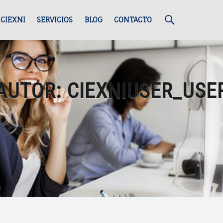
S
 CIEXNI
SERVICIOS
BLOG
CONTACTO
e
AUTOR:
CIEXNIUSER_USE
a
r
c
h